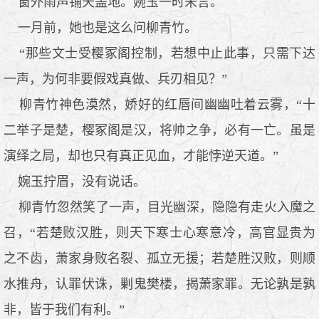
窗外雨声铺天盖地。婉玉一时未言。
一月前，她也是这么问柳青竹。
“那些文士受樱冢阁控制，若想中止此事，只需下达
一声，为何非要假戏真做、兵刃相见？”
柳青竹神色漠然，娇好的红唇间幽幽吐着云雾，“十
二举子是楚，樱冢阁是汉，将帅之争，必有一亡。虽是
演绎之局，却也只有真正见血，才能悖逆天道。”
婉玉拧眉，没有说话。
柳青竹忽然笑了一声，目光幽深，隐隐有走火入魔之
召，“若楚败汉胜，则天下寒士心寒意冷，高官显贵为
之不齿，萧家身败名裂、孤立无援；若楚胜汉败，则顺
水推舟，认罪伏诛，剿鬼樊楼，揭萧家罪。无论孰是孰
非，皆于我们有利。”