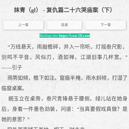
抹青（gl） - 复仇篇二十六哭庙案（下）
上一章
目录
下一章
Backup site:
https://i.wa-18.com
“万线悬天，雨敲檐碎，并入一帘听。灯摇叁尺影，
剑鸣不平音。风似刃，酒如禅，江湖旧事几杯宽。”
——引子
雨势如倾，檐下如注。窗扇半掩，雨水斜倾，打湿了
临窗桌案。
婉玉立在桌旁，叁尺青锋悬于腰侧。绿儿站在她身
后，身着一件墨色劲装，问道：“当真要假戏真做？是
她的意思？”