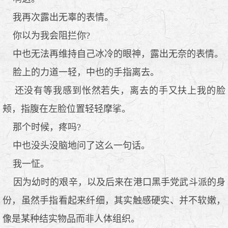
我再次露出无辜的表情。
你以为我会阻拦你?
中也无法再维持自己冰冷的眼神，露出无奈的表情。
脸上的力道一轻，中也的手指离去。
还没有等我感到怅然若失，离去的手又扶上我的脸
颊，指腹在左脸位置轻轻摩挲。
那个时候，疼吗?
中也没头没脑地问了这么一句话。
我一怔。
因为幼时的艰辛，以及后来在港口黑手党武斗派的身
份，虽然手指看起来纤细，其实触感硬实、并不软嫩，
像是某种结实物品而非人体组织。