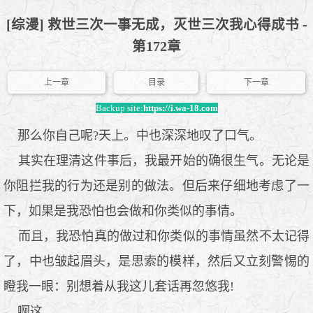
[综漫] 救世三次一事无成，灭世三次我心得成书 -
第172章
上一章
目录
下一章
Backup site:
https://i.wa-18.com
那么你自己呢?天上。中也深深地叹了口气。
其实在理清这件事后，我最开始的确很生气。无论是
你阻拦我的行为还是别的做法。但后来仔细地考虑了一
下，如果是我恐怕也会做和你类似的事情。
而且，我恐怕真的做过和你类似的事情虽然不太记得
了，中也皱起眉头，是思索的模样，然后又立刻警惕的
瞪我一眼：别想着从我这儿套话再忽悠我!
啊这。